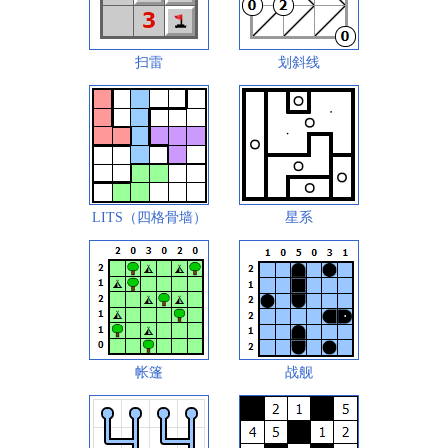
扫雷
划斜线
LITS（四格骨墙）
星系
帐篷
战舰