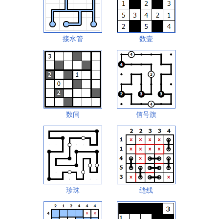
接水管
数壹
数间
信号旗
珍珠
缝线