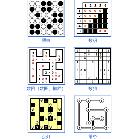
黑白
数织
数回（数圈、栅栏）
数独
点灯
搭桥