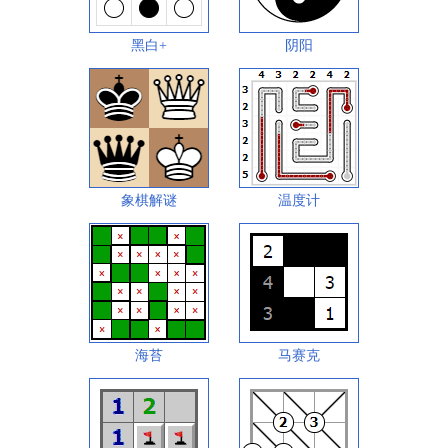
黑白+
阴阳
象棋解谜
温度计
海苔
马赛克